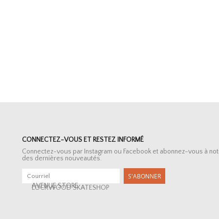
CONNECTEZ-VOUS ET RESTEZ INFORMÉ
Connectez-vous par Instagram ou Facebook et abonnez-vous à notre 
des dernières nouveautés.
S'ABONNER
AVENUE STORE
LOCKWOOD SKATESHOP