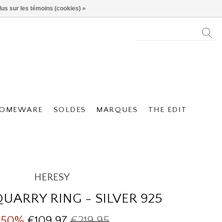
lus sur les témoins (cookies) »
OMEWARE
SOLDES
MARQUES
THE EDIT
HERESY
UARRY RING - SILVER 925
-50%
€109,97
€219,95