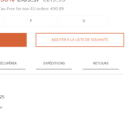
Tax-Free for non-EU orders: €90,89
P
V
AJOUTER À LA LISTE DE SOUHAITS
RÉCUPÉRER
EXPÉDITIONS
RETOURS
925
r.