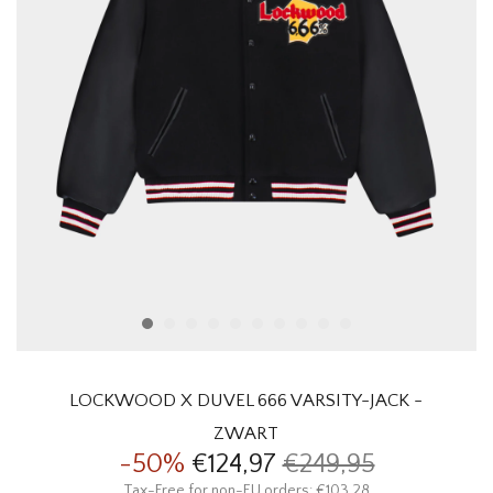
HOMEWARE
SALE
MERKEN
THE EDIT
LOCKWOOD X DUVEL 666 VARSITY-JACK -
ZWART
-50%
€124,97
€249,95
Tax-Free for non-EU orders: €103,28