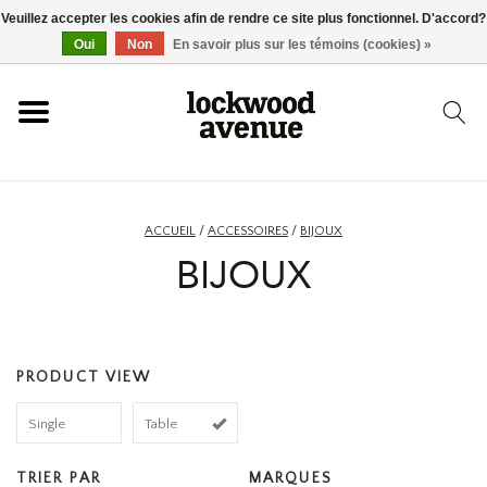
Veuillez accepter les cookies afin de rendre ce site plus fonctionnel. D'accord?
ACCUEIL
Oui
Non
En savoir plus sur les témoins (cookies) »
LOCKWOOD
NOUVEAU
ACCUEIL
/
ACCESSOIRES
/
BIJOUX
BIJOUX
BASKETS
VÊTEMENTS
PRODUCT VIEW
ACCESSOIRES
Single
Table
SKATEBOARD
TRIER PAR
MARQUES