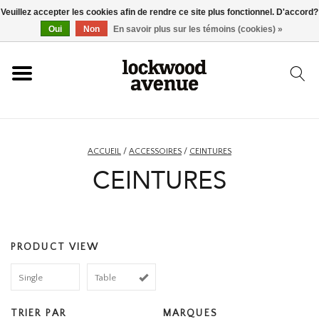
Veuillez accepter les cookies afin de rendre ce site plus fonctionnel. D'accord?
ACCUEIL
Oui
Non
En savoir plus sur les témoins (cookies) »
LOCKWOOD
NOUVEAU
ACCUEIL
/
ACCESSOIRES
/
CEINTURES
CEINTURES
BASKETS
VÊTEMENTS
PRODUCT VIEW
ACCESSOIRES
Single
Table
SKATEBOARD
TRIER PAR
MARQUES