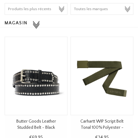
HOMEWARE
MAGASIN
SOLDES
MARQUES
THE EDIT
Butter Goods Leather
Carhartt WIP Script Belt
Studded Belt - Black
Tonal 100% Polyester -
Dundee
€69,95
€34,95