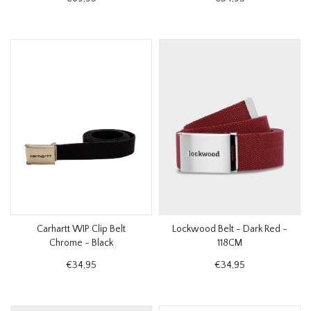
Carhartt WIP Clip Belt
Lockwood Belt - Dark Red -
Chrome - Black
118CM
€34,95
€34,95