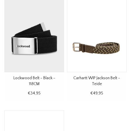
Lockwood Belt - Black -
Carhartt WIP Jackson Belt -
118CM
Teide
€34,95
€49,95