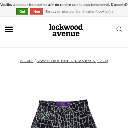
Veuillez accepter les cookies afin de rendre ce site plus fonctionnel. D'accord?
ACCUEIL
Oui
Non
En savoir plus sur les témoins (cookies) »
LOCKWOOD
NOUVEAU
ACCUEIL
/
ALWAYS CROC PRINT DENIM SHORTS (BLACK)
BASKETS
VÊTEMENTS
ACCESSOIRES
SKATEBOARD