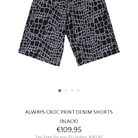
HOMEWARE
SOLDES
MARQUES
THE EDIT
ALWAYS CROC PRINT DENIM SHORTS
(BLACK)
€109,95
Tax-Free for non-EU orders: €90,87