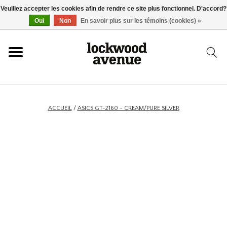
Veuillez accepter les cookies afin de rendre ce site plus fonctionnel. D'accord?
ACCUEIL
Oui
Non
En savoir plus sur les témoins (cookies) »
LOCKWOOD
NOUVEAU
ACCUEIL
/
ASICS GT-2160 - CREAM/PURE SILVER
BASKETS
VÊTEMENTS
ACCESSOIRES
SKATEBOARD