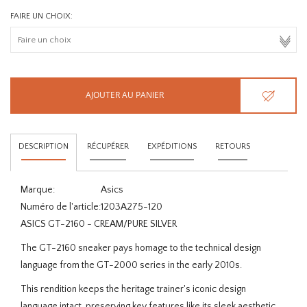
FAIRE UN CHOIX:
AJOUTER AU PANIER
DESCRIPTION
RÉCUPÉRER
EXPÉDITIONS
RETOURS
Marque:
Asics
Numéro de l'article:
1203A275-120
ASICS GT-2160 - CREAM/PURE SILVER
The GT-2160 sneaker pays homage to the technical design
language from the GT-2000 series in the early 2010s.
This rendition keeps the heritage trainer's iconic design
language intact, preserving key features like its sleek aesthetic