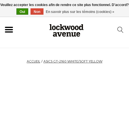
Veuillez accepter les cookies afin de rendre ce site plus fonctionnel. D'accord?
ACCUEIL
Oui
Non
En savoir plus sur les témoins (cookies) »
LOCKWOOD
NOUVEAU
ACCUEIL
/
ASICS GT-2160 WHITE/SOFT YELLOW
BASKETS
VÊTEMENTS
ACCESSOIRES
SKATEBOARD