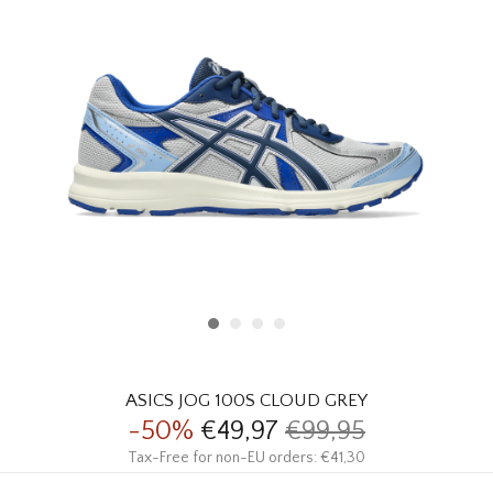
HOMEWARE
SOLDES
MARQUES
THE EDIT
ASICS JOG 100S CLOUD GREY
-50%
€49,97
€99,95
Tax-Free for non-EU orders: €41,30