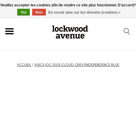
Veuillez accepter les cookies afin de rendre ce site plus fonctionnel. D'accord?
ACCUEIL
Oui
Non
En savoir plus sur les témoins (cookies) »
LOCKWOOD
NOUVEAU
ACCUEIL
/
ASICS JOG 100S CLOUD GREY/INDEPENDENCE BLUE
BASKETS
VÊTEMENTS
ACCESSOIRES
SKATEBOARD