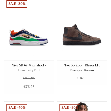
SALE -30%
Nike SB Air Max Ishod -
Nike SB Zoom Blazer Mid
University Red
Baroque Brown
€109,95
€94,95
€76,96
SALE -40%
SALE -50%