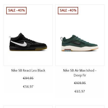
SALE -40%
SALE -40%
Nike SB React Leo Black
Nike SB Air Max Ishod -
Deep Fir
€94,95
€109,95
€56,97
€65,97