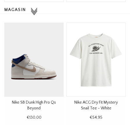
HOMEWARE
MAGASIN
SOLDES
MARQUES
THE EDIT
Nike SB Dunk High Pro Qs
Nike ACG Dry Fit Mystery
Beyond
Snail Tee - White
€130,00
€54,95