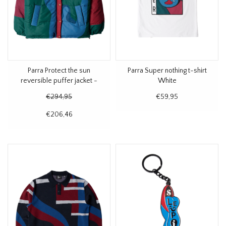
Parra Protect the sun
Parra Super nothing t-shirt
reversible puffer jacket -
White
Brown
€294,95
€59,95
€206,46