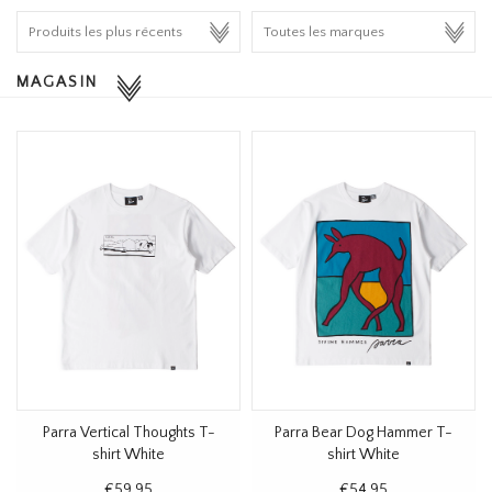
HOMEWARE
MAGASIN
SOLDES
MARQUES
THE EDIT
Parra Vertical Thoughts T-
Parra Bear Dog Hammer T-
shirt White
shirt White
€59,95
€54,95