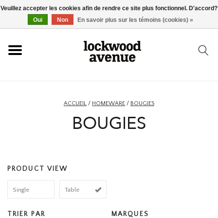
Veuillez accepter les cookies afin de rendre ce site plus fonctionnel. D'accord?
ACCUEIL
Oui
Non
En savoir plus sur les témoins (cookies) »
LOCKWOOD
NOUVEAU
ACCUEIL
/
HOMEWARE
/
BOUGIES
BOUGIES
BASKETS
VÊTEMENTS
PRODUCT VIEW
ACCESSOIRES
Single
Table
SKATEBOARD
TRIER PAR
MARQUES