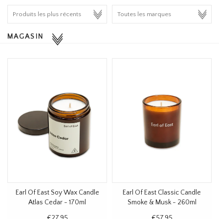
HOMEWARE
MAGASIN
SOLDES
MARQUES
THE EDIT
Earl Of East Soy Wax Candle
Earl Of East Classic Candle
Atlas Cedar - 170ml
Smoke & Musk - 260ml
€27,95
€57,95