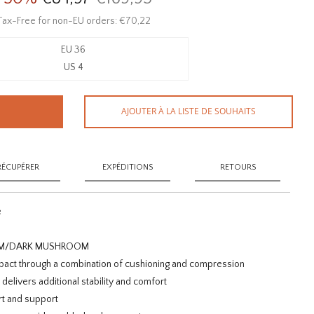
Tax-Free for non-EU orders: €70,22
EU 36
US 4
AJOUTER À LA LISTE DE SOUHAITS
RÉCUPÉRER
EXPÉDITIONS
RETOURS
e
OM/DARK MUSHROOM
ct through a combination of cushioning and compression
elivers additional stability and comfort
rt and support