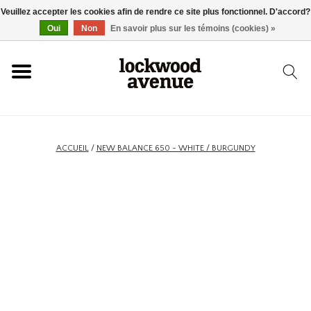
Veuillez accepter les cookies afin de rendre ce site plus fonctionnel. D'accord?
ACCUEIL
Oui
Non
En savoir plus sur les témoins (cookies) »
LOCKWOOD
NOUVEAU
ACCUEIL
/
NEW BALANCE 650 - WHITE / BURGUNDY
BASKETS
VÊTEMENTS
ACCESSOIRES
SKATEBOARD