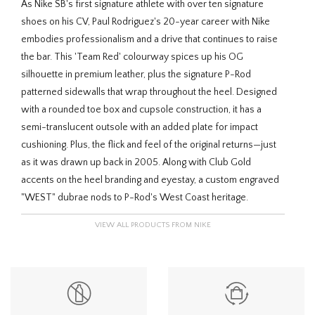
As Nike SB's first signature athlete with over ten signature
shoes on his CV, Paul Rodriguez's 20-year career with Nike
embodies professionalism and a drive that continues to raise
the bar. This 'Team Red' colourway spices up his OG
silhouette in premium leather, plus the signature P-Rod
patterned sidewalls that wrap throughout the heel. Designed
with a rounded toe box and cupsole construction, it has a
semi-translucent outsole with an added plate for impact
cushioning. Plus, the flick and feel of the original returns—just
as it was drawn up back in 2005. Along with Club Gold
accents on the heel branding and eyestay, a custom engraved
"WEST" dubrae nods to P-Rod's West Coast heritage.
VIEW ALL PRODUCTS FROM NIKE