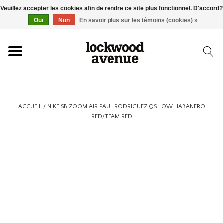
Veuillez accepter les cookies afin de rendre ce site plus fonctionnel. D'accord?
ACCUEIL
Oui
Non
En savoir plus sur les témoins (cookies) »
LOCKWOOD
NOUVEAU
ACCUEIL
/
NIKE SB ZOOM AIR PAUL RODRIGUEZ QS LOW HABANERO
RED/TEAM RED
BASKETS
VÊTEMENTS
ACCESSOIRES
SKATEBOARD