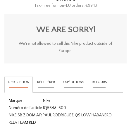
Tax-Free for non-EU orders: €99,13
WE ARE SORRY!
We're not allowed to sell this Nike product outside of
Europe.
DESCRIPTION
RÉCUPÉRER
EXPÉDITIONS
RETOURS
Marque:
Nike
Numéro de l'article:
IQ5648-600
NIKE SB ZOOM AIR PAUL RODRIGUEZ QS LOW HABANERO
RED/TEAM RED