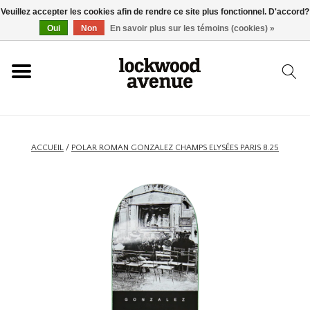
Veuillez accepter les cookies afin de rendre ce site plus fonctionnel. D'accord?
ACCUEIL
Oui
Non
En savoir plus sur les témoins (cookies) »
LOCKWOOD
NOUVEAU
ACCUEIL
/
POLAR ROMAN GONZALEZ CHAMPS ELYSÉES PARIS 8.25
BASKETS
VÊTEMENTS
ACCESSOIRES
SKATEBOARD