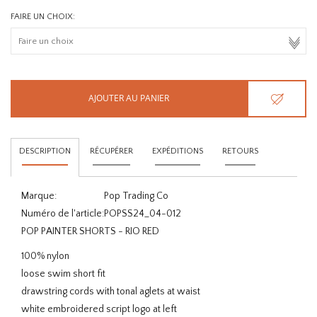
FAIRE UN CHOIX:
AJOUTER AU PANIER
DESCRIPTION
RÉCUPÉRER
EXPÉDITIONS
RETOURS
Marque:
Pop Trading Co
Numéro de l'article:
POPSS24_04-012
POP PAINTER SHORTS - RIO RED
100% nylon
loose swim short fit
drawstring cords with tonal aglets at waist
white embroidered script logo at left