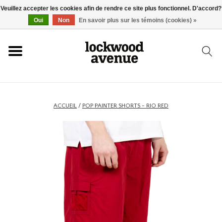
Veuillez accepter les cookies afin de rendre ce site plus fonctionnel. D'accord?
ACCUEIL
Oui
Non
En savoir plus sur les témoins (cookies) »
LOCKWOOD
NOUVEAU
ACCUEIL
/
POP PAINTER SHORTS - RIO RED
BASKETS
VÊTEMENTS
ACCESSOIRES
SKATEBOARD