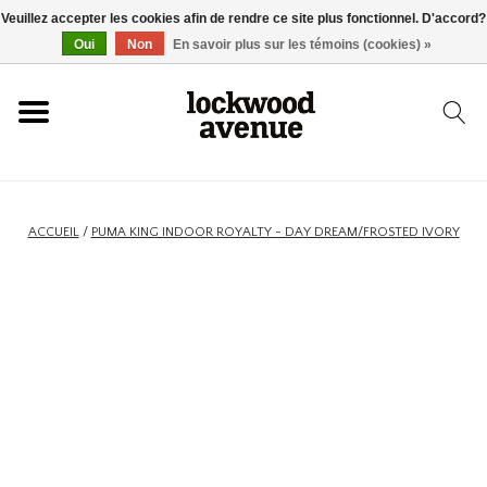
Veuillez accepter les cookies afin de rendre ce site plus fonctionnel. D'accord?
ACCUEIL
Oui
Non
En savoir plus sur les témoins (cookies) »
LOCKWOOD
NOUVEAU
ACCUEIL
/
PUMA KING INDOOR ROYALTY - DAY DREAM/FROSTED IVORY
BASKETS
VÊTEMENTS
ACCESSOIRES
SKATEBOARD