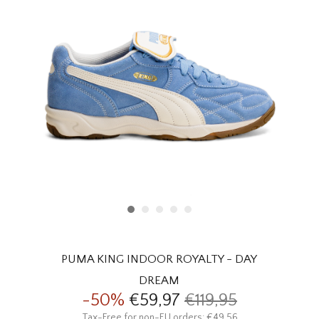
HOMEWARE
SOLDES
MARQUES
THE EDIT
PUMA KING INDOOR ROYALTY - DAY
DREAM
-50%
€59,97
€119,95
Tax-Free for non-EU orders: €49,56