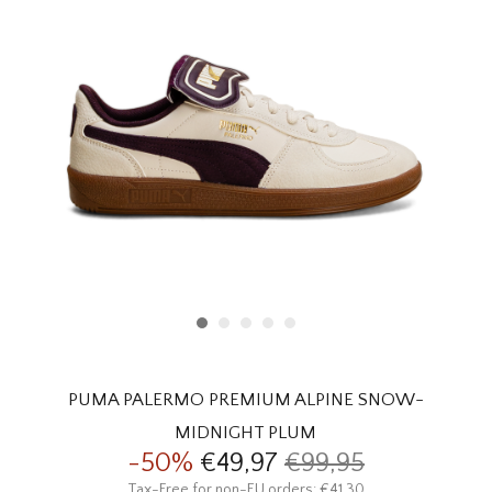
HOMEWARE
SOLDES
MARQUES
THE EDIT
PUMA PALERMO PREMIUM ALPINE SNOW-
MIDNIGHT PLUM
-50%
€49,97
€99,95
Tax-Free for non-EU orders: €41,30