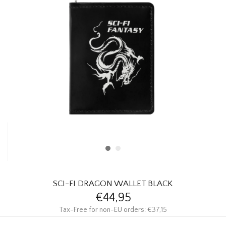
HOMEWARE
SOLDES
MARQUES
THE EDIT
SCI-FI DRAGON WALLET BLACK
€44,95
Tax-Free for non-EU orders: €37,15