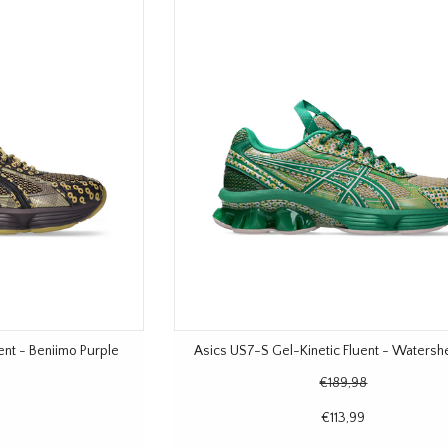
ent - Beniimo Purple
Asics US7-S Gel-Kinetic Fluent - Waters
€189,98
€113,99