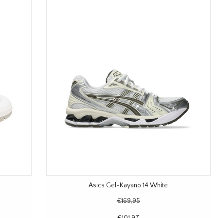
Asics Gel-Kayano 14 White
€169,95
€101,97