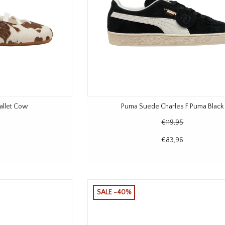
allet Cow
Puma Suede Charles F Puma Black
€119,95
€83,96
SALE -40%