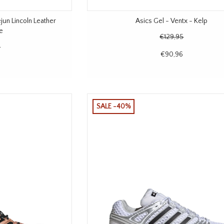
jun Lincoln Leather
Asics Gel - Ventx - Kelp
e
€129,95
5
€90,96
SALE -40%