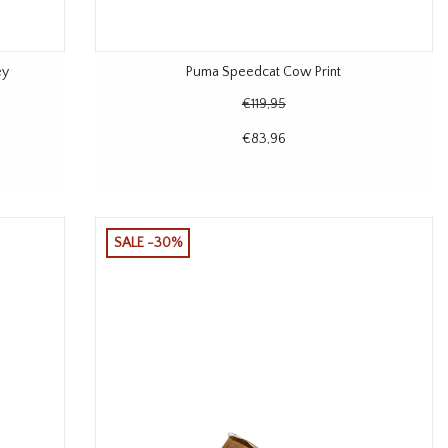
ey
Puma Speedcat Cow Print
€119,95
€83,96
SALE -30%