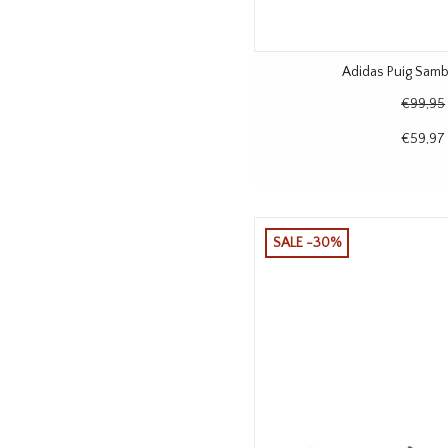
Adidas Puig Sam
€99,95
€59,97
SALE -30%