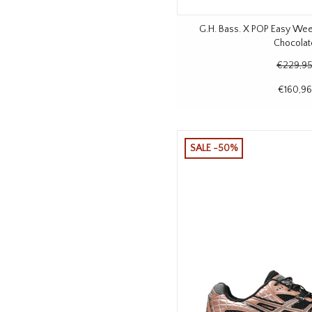
G.H. Bass. X POP Easy Wee
Chocolat
€229,9
€160,96
SALE -50%