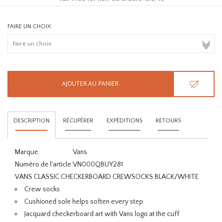
FAIRE UN CHOIX:
AJOUTER AU PANIER
DESCRIPTION
RÉCUPÉRER
EXPÉDITIONS
RETOURS
Marque:
Vans
Numéro de l'article:
VN000QBUY281
VANS CLASSIC CHECKERBOARD CREWSOCKS BLACK/WHITE
Crew socks
Cushioned sole helps soften every step
Jacquard checkerboard art with Vans logo at the cuff