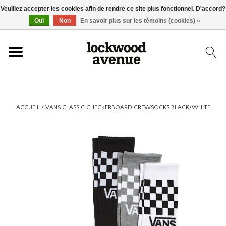
Veuillez accepter les cookies afin de rendre ce site plus fonctionnel. D'accord?
ACCUEIL
Oui
Non
En savoir plus sur les témoins (cookies) »
LOCKWOOD
NOUVEAU
ACCUEIL
/
VANS CLASSIC CHECKERBOARD CREWSOCKS BLACK/WHITE
BASKETS
VÊTEMENTS
ACCESSOIRES
SKATEBOARD