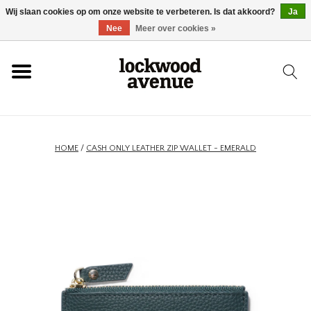
Wij slaan cookies op om onze website te verbeteren. Is dat akkoord?
Ja
HOME
Nee
Meer over cookies »
LOCKWOOD
NIEUW
HOME
/
CASH ONLY LEATHER ZIP WALLET - EMERALD
SCHOENEN
KLEDING
ACCESSOIRES
SKATEBOARD