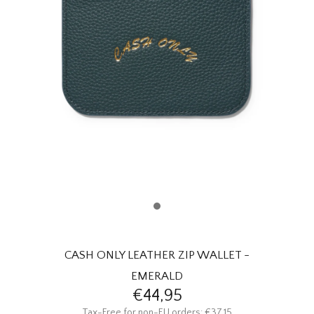
HOMEWARE
SALE
MERKEN
THE EDIT
CASH ONLY LEATHER ZIP WALLET -
EMERALD
€44,95
Tax-Free for non-EU orders: €37,15