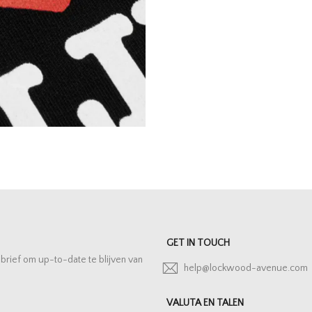
GET IN TOUCH
sbrief om up-to-date te blijven van
help@lockwood-avenue.com
VALUTA EN TALEN