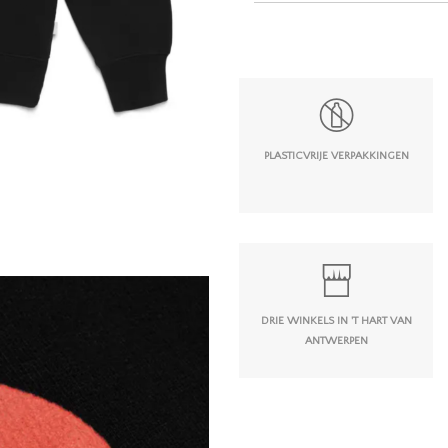
PLASTICVRIJE VERPAKKINGEN
DRIE WINKELS IN 'T HART VAN
ANTWERPEN