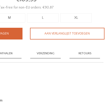
Tax-Free for non-EU orders: €90,87
M
L
XL
WAGEN
AAN VERLANGLIJST TOEVOEGEN
AFHALEN
VERZENDING
RETOURS
am