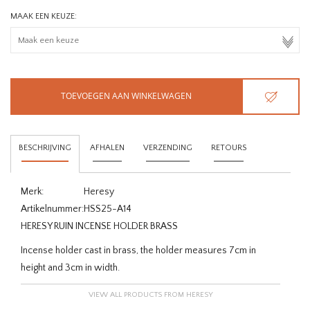
MAAK EEN KEUZE:
TOEVOEGEN AAN WINKELWAGEN
BESCHRIJVING
AFHALEN
VERZENDING
RETOURS
Merk:
Heresy
Artikelnummer:
HSS25-A14
HERESY RUIN INCENSE HOLDER BRASS
Incense holder cast in brass, the holder measures 7cm in
height and 3cm in width.
VIEW ALL PRODUCTS FROM HERESY