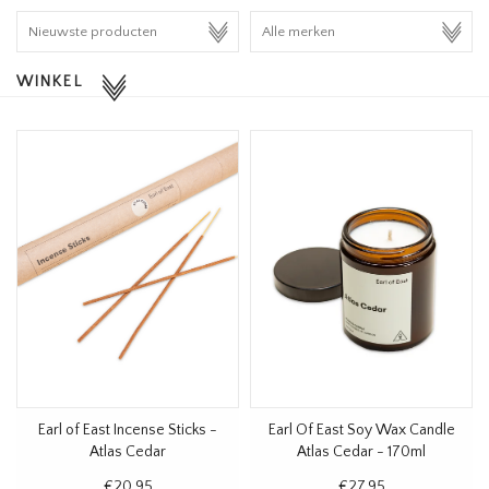
HOMEWARE
WINKEL
SALE
MERKEN
THE EDIT
Earl of East Incense Sticks -
Earl Of East Soy Wax Candle
Atlas Cedar
Atlas Cedar - 170ml
€20,95
€27,95