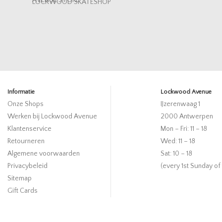
AVENUE STORE
LOCKWOOD SKATESHOP
Informatie
Lockwood Avenue
Onze Shops
IJzerenwaag 1
Werken bij Lockwood Avenue
2000 Antwerpen
Klantenservice
Mon – Fri: 11 – 18
Retourneren
Wed: 11 – 18
Algemene voorwaarden
Sat: 10 – 18
Privacybeleid
(every 1st Sunday of
Sitemap
Gift Cards