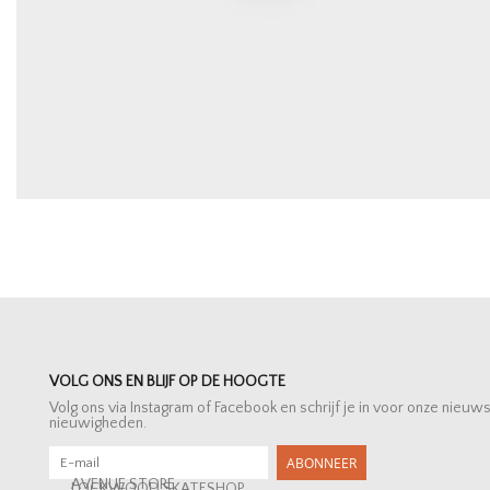
VOLG ONS EN BLIJF OP DE HOOGTE
Volg ons via Instagram of Facebook en schrijf je in voor onze nieuw
nieuwigheden.
ABONNEER
AVENUE STORE
LOCKWOOD SKATESHOP