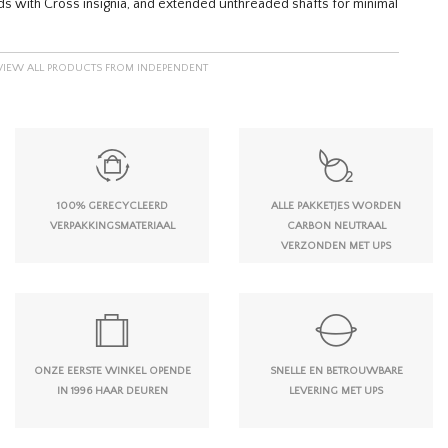
eads with Cross insignia, and extended unthreaded shafts for minimal
VIEW ALL PRODUCTS FROM INDEPENDENT
100% GERECYCLEERD
ALLE PAKKETJES WORDEN
VERPAKKINGSMATERIAAL
CARBON NEUTRAAL
VERZONDEN MET UPS
ONZE EERSTE WINKEL OPENDE
SNELLE EN BETROUWBARE
IN 1996 HAAR DEUREN
LEVERING MET UPS