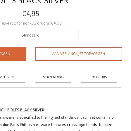
OLTS BLACK SILVER
€4,95
Tax-Free for non-EU orders: €4,09
Standaard
WAGEN
AAN VERLANGLIJST TOEVOEGEN
AFHALEN
VERZENDING
RETOURS
NCH BOLTS BLACK SILVER
rdware is specified to the highest standards. Each set contains 6
enuine Parts Phillips hardware features cross logo heads, full size