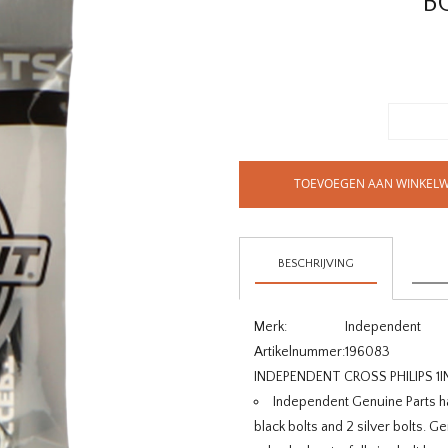
B
TOEVOEGEN AAN WINKEL
BESCHRIJVING
Merk:
Independent
Artikelnummer:
196083
INDEPENDENT CROSS PHILIPS 1I
Independent Genuine Parts ha
black bolts and 2 silver bolts. G