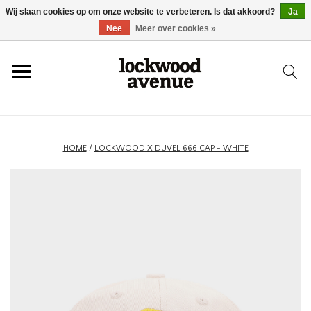
Wij slaan cookies op om onze website te verbeteren. Is dat akkoord?
Ja
HOME
Nee
Meer over cookies »
LOCKWOOD
NIEUW
HOME
/
LOCKWOOD X DUVEL 666 CAP - WHITE
SCHOENEN
KLEDING
ACCESSOIRES
SKATEBOARD