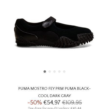
HOMEWARE
SALE
MERKEN
THE EDIT
PUMA MOSTRO FEY PRM PUMA BLACK-
COOL DARK GRAY
-50%
€54,97
€109,95
Tax-Free for non-EU orders: €45,44