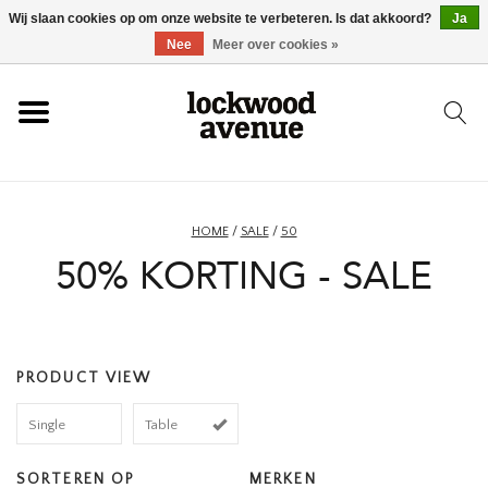
Wij slaan cookies op om onze website te verbeteren. Is dat akkoord?
Ja
HOME
Nee
Meer over cookies »
LOCKWOOD
NIEUW
HOME
/
SALE
/
50
50% KORTING - SALE
SCHOENEN
KLEDING
PRODUCT VIEW
ACCESSOIRES
Single
Table
SKATEBOARD
SORTEREN OP
MERKEN