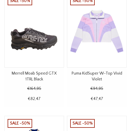
SALE -50%
SALE -50%
Merrell Moab Speed GTX
Puma KidSuper W-Top Vivid
1TRL Black
Violet
€164,95
€94,95
€82,47
€47,47
SALE -50%
SALE -50%