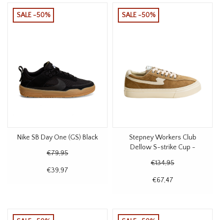
SALE -50%
SALE -50%
Nike SB Day One (GS) Black
Stepney Workers Club
Dellow S-strike Cup -
€79,95
Desert
€134,95
€39,97
€67,47