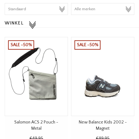
HOMEWARE
WINKEL
SALE
MERKEN
SALE -50%
SALE -50%
THE EDIT
Salomon ACS 2 Pouch -
New Balance Kids 2002 -
Metal
Magnet
€49,95
€89,95