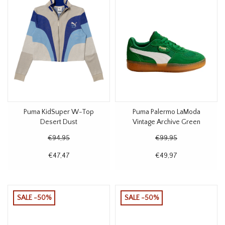
Puma KidSuper W-Top
Puma Palermo LaModa
Desert Dust
Vintage Archive Green
€94,95
€99,95
€47,47
€49,97
SALE -50%
SALE -50%