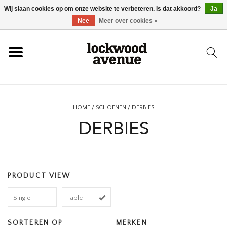
Wij slaan cookies op om onze website te verbeteren. Is dat akkoord?
Ja
HOME
Nee
Meer over cookies »
LOCKWOOD
NIEUW
HOME
/
SCHOENEN
/
DERBIES
DERBIES
SCHOENEN
KLEDING
PRODUCT VIEW
ACCESSOIRES
Single
Table
SKATEBOARD
SORTEREN OP
MERKEN