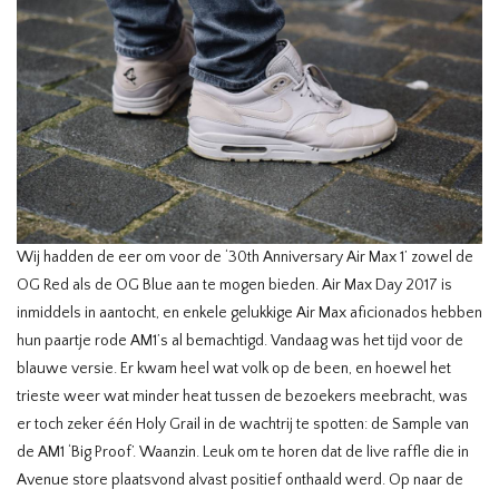
Wij hadden de eer om voor de ‘30th Anniversary Air Max 1’ zowel de
OG Red als de OG Blue aan te mogen bieden. Air Max Day 2017 is
inmiddels in aantocht, en enkele gelukkige Air Max aficionados hebben
hun paartje rode AM1’s al bemachtigd. Vandaag was het tijd voor de
blauwe versie. Er kwam heel wat volk op de been, en hoewel het
trieste weer wat minder heat tussen de bezoekers meebracht, was
er toch zeker één Holy Grail in de wachtrij te spotten: de Sample van
de AM1 ‘Big Proof’. Waanzin. Leuk om te horen dat de live raffle die in
Avenue store plaatsvond alvast positief onthaald werd. Op naar de