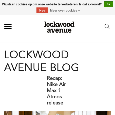
Wij slaan cookies op om onze website te verbeteren. Is dat akkoord?
Ja
HOME
Nee
Meer over cookies »
LOCKWOOD
LOCKWOOD
NIEUW
AVENUE BLOG
SCHOENEN
Recap:
KLEDING
Nike Air
Max 1
Atmos
ACCESSOIRES
release
SKATEBOARD