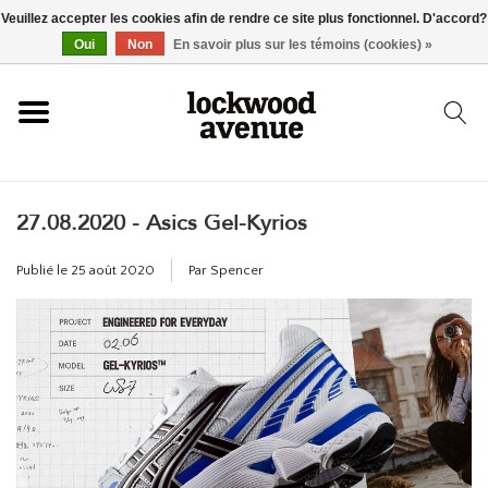
Veuillez accepter les cookies afin de rendre ce site plus fonctionnel. D'accord?
ACCUEIL
Oui
Non
En savoir plus sur les témoins (cookies) »
LOCKWOOD
27.08.2020 - Asics Gel-Kyrios
NOUVEAU
Publié le
25 août 2020
Par Spencer
BASKETS
VÊTEMENTS
ACCESSOIRES
SKATEBOARD