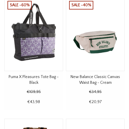
SALE -60%
SALE -40%
Puma X Pleasures Tote Bag -
New Balance Classic Canvas
Black
Waist Bag - Cream
€109,95
€34,95
€43,98
€20,97