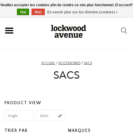
Veuillez accepter les cookies afin de rendre ce site plus fonctionnel. D'accord?
ACCUEIL
Oui
Non
En savoir plus sur les témoins (cookies) »
LOCKWOOD
NOUVEAU
ACCUEIL
/
ACCESSOIRES
/
SACS
SACS
BASKETS
VÊTEMENTS
PRODUCT VIEW
ACCESSOIRES
Single
Table
SKATEBOARD
TRIER PAR
MARQUES