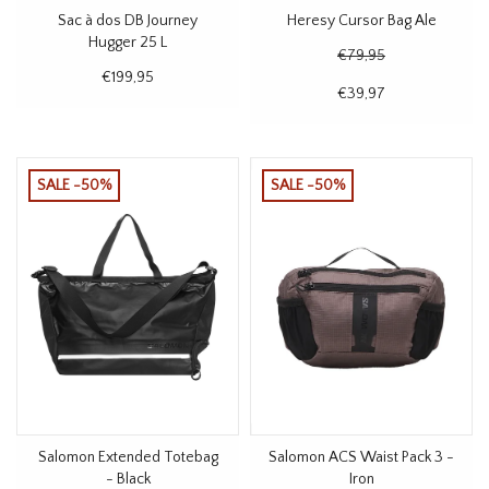
Sac à dos DB Journey
Heresy Cursor Bag Ale
Hugger 25 L
€79,95
€199,95
€39,97
SALE -50%
SALE -50%
Salomon Extended Totebag
Salomon ACS Waist Pack 3 -
- Black
Iron