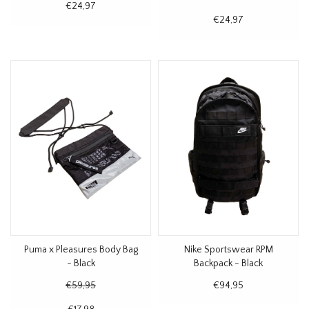
€24,97
€24,97
Puma x Pleasures Body Bag
Nike Sportswear RPM
- Black
Backpack - Black
€59,95
€94,95