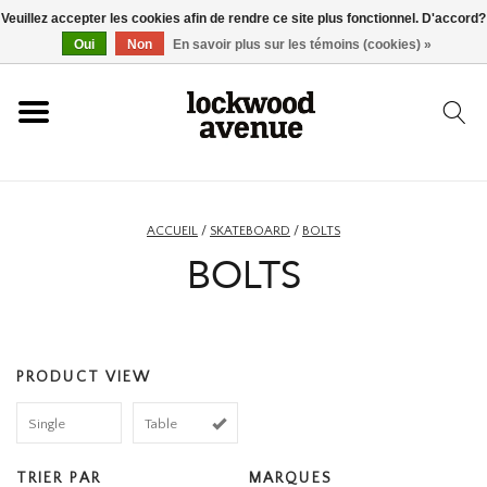
Veuillez accepter les cookies afin de rendre ce site plus fonctionnel. D'accord?
ACCUEIL
Oui
Non
En savoir plus sur les témoins (cookies) »
LOCKWOOD
NOUVEAU
ACCUEIL
/
SKATEBOARD
/
BOLTS
BOLTS
BASKETS
VÊTEMENTS
PRODUCT VIEW
ACCESSOIRES
Single
Table
SKATEBOARD
TRIER PAR
MARQUES