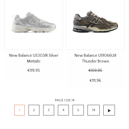
New Balance U5303IR Silver
New Balance U19066U8
Mettalic
Thunder Brown
€119,95
€159,95
€111,96
PAGE 1 DE 14
1
2
3
4
5
14