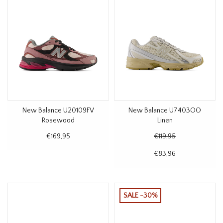
New Balance U20109FV
New Balance U7403OO
Rosewood
Linen
€169,95
€119,95
€83,96
SALE -30%