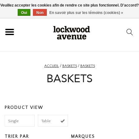
Veuillez accepter les cookies afin de rendre ce site plus fonctionnel. D'accord?
ACCUEIL
Oui
Non
En savoir plus sur les témoins (cookies) »
LOCKWOOD
NOUVEAU
ACCUEIL
/
BASKETS
/
BASKETS
BASKETS
BASKETS
VÊTEMENTS
PRODUCT VIEW
ACCESSOIRES
Single
Table
SKATEBOARD
TRIER PAR
MARQUES