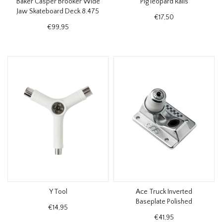
Baker Casper Brooker Wide
Pig leopard Rails
Jaw Skateboard Deck 8.475
€17,50
€99,95
Y Tool
Ace Truck Inverted
Baseplate Polished
€14,95
€41,95