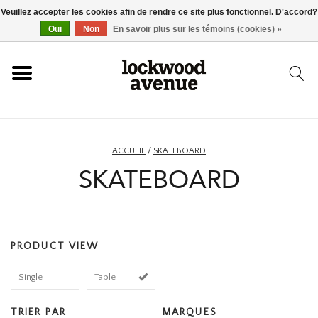
Veuillez accepter les cookies afin de rendre ce site plus fonctionnel. D'accord?
ACCUEIL
Oui
Non
En savoir plus sur les témoins (cookies) »
LOCKWOOD
NOUVEAU
ACCUEIL
/
SKATEBOARD
SKATEBOARD
BASKETS
VÊTEMENTS
PRODUCT VIEW
ACCESSOIRES
Single
Table
SKATEBOARD
TRIER PAR
MARQUES