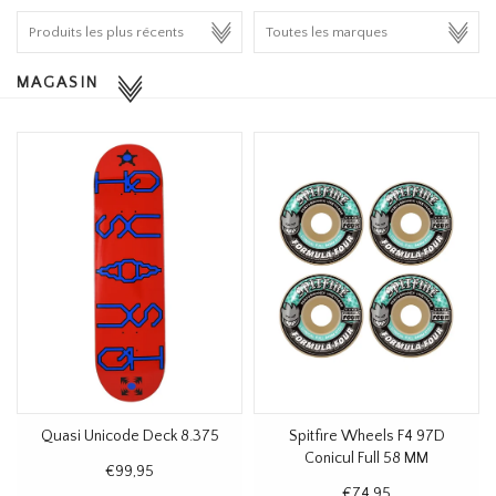
HOMEWARE
MAGASIN
SOLDES
MARQUES
THE EDIT
Quasi Unicode Deck 8.375
Spitfire Wheels F4 97D
Conicul Full 58 MM
€99,95
€74,95