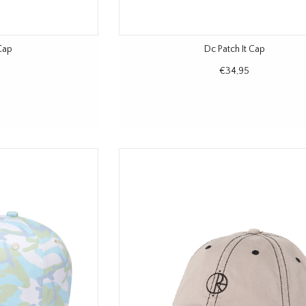
Cap
Dc Patch It Cap
€34,95