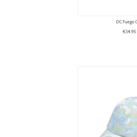
DC Fuego 
€34,95