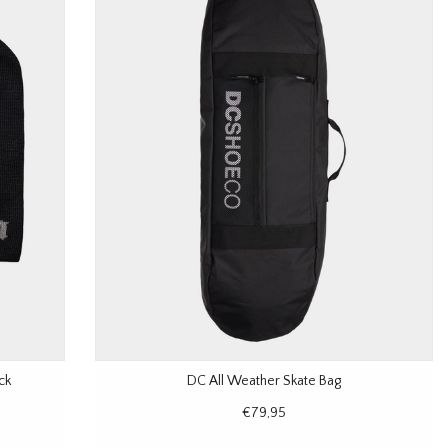
ck
DC All Weather Skate Bag
€79,95