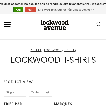
Veuillez accepter les cookies afin de rendre ce site plus fonctionnel. D'accord?
ACCUEIL
Oui
Non
En savoir plus sur les témoins (cookies) »
LOCKWOOD
NOUVEAU
ACCUEIL
/
LOCKWOOD
/
T-SHIRTS
LOCKWOOD T-SHIRTS
BASKETS
VÊTEMENTS
PRODUCT VIEW
ACCESSOIRES
Single
Table
SKATEBOARD
TRIER PAR
MARQUES