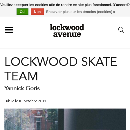
Veuillez accepter les cookies afin de rendre ce site plus fonctionnel. D'accord?
ACCUEIL
Oui
Non
En savoir plus sur les témoins (cookies) »
LOCKWOOD
LOCKWOOD SKATE
NOUVEAU
TEAM
BASKETS
Yannick Goris
VÊTEMENTS
Publié le
10 octobre 2019
ACCESSOIRES
SKATEBOARD