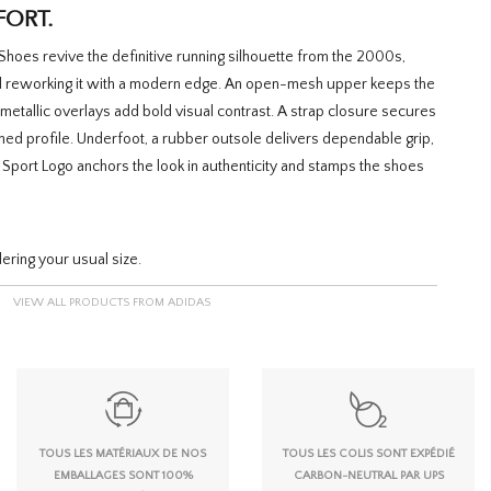
FORT.
Shoes revive the definitive running silhouette from the 2000s,
and reworking it with a modern edge. An open-mesh upper keeps the
 metallic overlays add bold visual contrast. A strap closure secures
ined profile. Underfoot, a rubber outsole delivers dependable grip,
 Sport Logo anchors the look in authenticity and stamps the shoes
ing your usual size.
VIEW ALL PRODUCTS FROM ADIDAS
TOUS LES MATÉRIAUX DE NOS
TOUS LES COLIS SONT EXPÉDIÉ
EMBALLAGES SONT 100%
CARBON-NEUTRAL PAR UPS