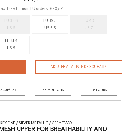
Tax-Free for non-EU orders: €90,87
EU 38.6
EU 39.3
EU 40
US 6
US 6.5
US 7
EU 41.3
US 8
AJOUTER À LA LISTE DE SOUHAITS
RÉCUPÉRER
EXPÉDITIONS
RETOURS
EY ONE / SILVER METALLIC / GREY TWO
MESH UPPER FOR BREATHABILITY AND