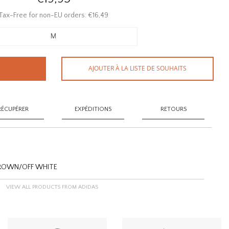
Tax-Free for non-EU orders: €16,49
M
AJOUTER À LA LISTE DE SOUHAITS
RÉCUPÉRER
EXPÉDITIONS
RETOURS
 BROWN/OFF WHITE
VIEW ALL PRODUCTS FROM ADIDAS