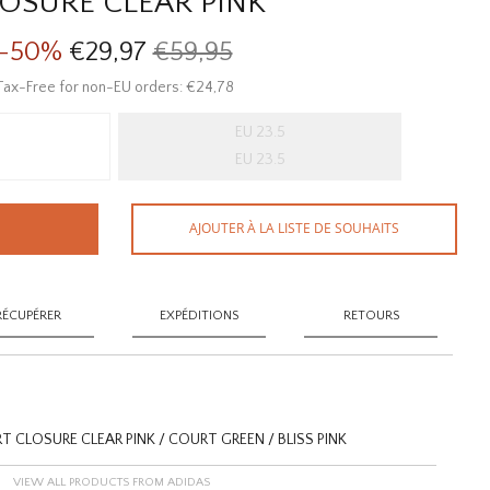
OSURE CLEAR PINK
-50%
€29,97
€59,95
Tax-Free for non-EU orders: €24,78
EU 23.5
EU 23.5
AJOUTER À LA LISTE DE SOUHAITS
RÉCUPÉRER
EXPÉDITIONS
RETOURS
 CLOSURE CLEAR PINK / COURT GREEN / BLISS PINK
VIEW ALL PRODUCTS FROM ADIDAS