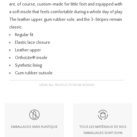
are, of course, custom-made for little feet and equipped with
a soft insole that feels comfortable during a whole day of play.
The leather upper, gum rubber sole, and the 3-Stripes remain
classic.
Regular fit
Elastic lace closure
Leather upper
OrthoLite® insole
Synthetic lining
Gum rubber outsole
VIEW ALL PRODUCTS FROM ADIDAS
EMBALLAGES SANS PLASTIQUE
TOUS LES MATÉRIAUX DE NOS
EMBALLAGES SONT 100%