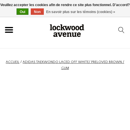
Veuillez accepter les cookies afin de rendre ce site plus fonctionnel. D'accord?
ACCUEIL
Oui
Non
En savoir plus sur les témoins (cookies) »
LOCKWOOD
NOUVEAU
ACCUEIL
/
ADIDAS TAEKWONDO LACED OFF WHITE/ PRELOVED BROWN /
GUM
BASKETS
VÊTEMENTS
ACCESSOIRES
SKATEBOARD