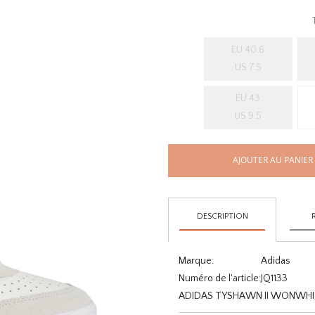
EU 40.6
US 7.5
EU 43
US 9.5
AJOUTER AU PANIER
DESCRIPTION
Marque:
Adidas
Numéro de l'article:
JQ1133
ADIDAS TYSHAWN II WONWH