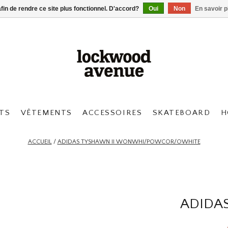
afin de rendre ce site plus fonctionnel. D'accord?
Oui
Non
En savoir p
TS
VÊTEMENTS
ACCESSOIRES
SKATEBOARD
H
ACCUEIL
/
ADIDAS TYSHAWN II WONWHI/POWCOR/OWHITE
ADIDA