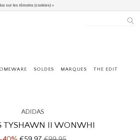
lus sur les témoins (cookies) »
OMEWARE
SOLDES
MARQUES
THE EDIT
ADIDAS
S TYSHAWN II WONWHI
-40%
€59,97
€99,95