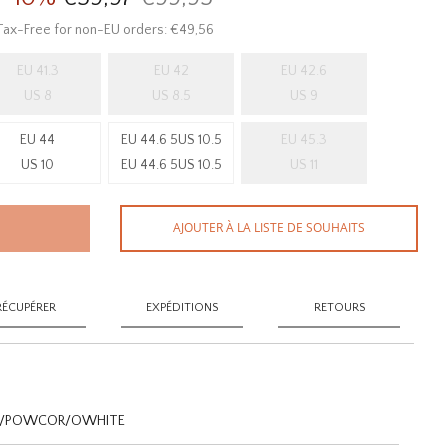
Tax-Free for non-EU orders: €49,56
EU 41.3
EU 42
EU 42.6
US 8
US 8.5
US 9
EU 44
EU 44.6 5US 10.5
EU 45.3
US 10
EU 44.6 5US 10.5
US 11
AJOUTER À LA LISTE DE SOUHAITS
RÉCUPÉRER
EXPÉDITIONS
RETOURS
I/POWCOR/OWHITE