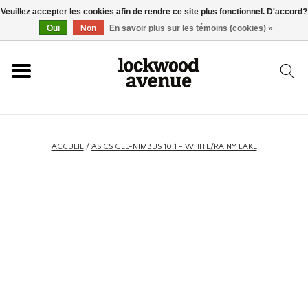
Veuillez accepter les cookies afin de rendre ce site plus fonctionnel. D'accord?
ACCUEIL
Oui
Non
En savoir plus sur les témoins (cookies) »
LOCKWOOD
NOUVEAU
ACCUEIL
/
ASICS GEL-NIMBUS 10.1 - WHITE/RAINY LAKE
BASKETS
VÊTEMENTS
ACCESSOIRES
SKATEBOARD