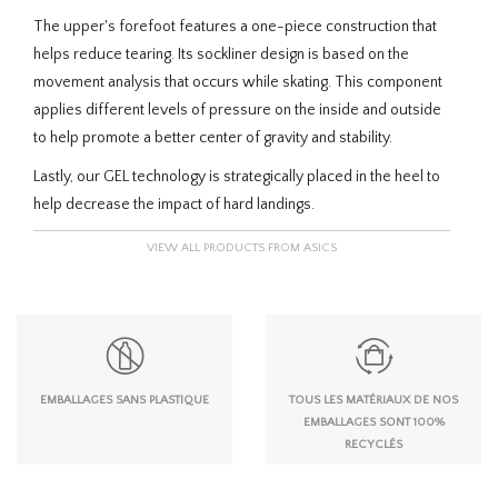
The upper's forefoot features a one-piece construction that
helps reduce tearing. Its sockliner design is based on the
movement analysis that occurs while skating. This component
applies different levels of pressure on the inside and outside
to help promote a better center of gravity and stability.
Lastly, our GEL technology is strategically placed in the heel to
help decrease the impact of hard landings.
VIEW ALL PRODUCTS FROM ASICS
EMBALLAGES SANS PLASTIQUE
TOUS LES MATÉRIAUX DE NOS
EMBALLAGES SONT 100%
RECYCLÉS