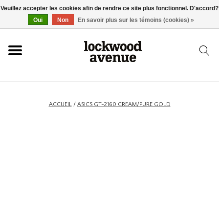
Veuillez accepter les cookies afin de rendre ce site plus fonctionnel. D'accord?
ACCUEIL
Oui
Non
En savoir plus sur les témoins (cookies) »
LOCKWOOD
NOUVEAU
ACCUEIL
/
ASICS GT-2160 CREAM/PURE GOLD
BASKETS
VÊTEMENTS
ACCESSOIRES
SKATEBOARD