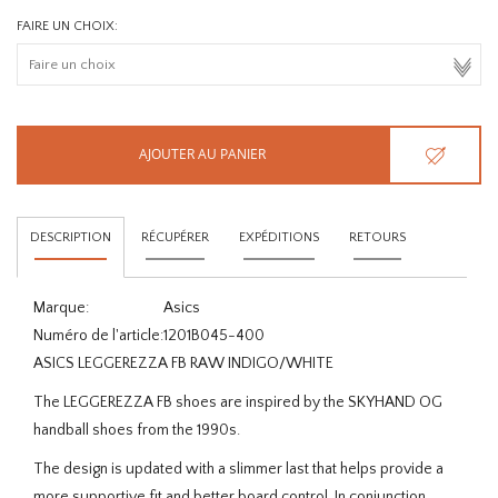
FAIRE UN CHOIX:
AJOUTER AU PANIER
DESCRIPTION
RÉCUPÉRER
EXPÉDITIONS
RETOURS
Marque:
Asics
Numéro de l'article:
1201B045-400
ASICS LEGGEREZZA FB RAW INDIGO/WHITE
The LEGGEREZZA FB shoes are inspired by the SKYHAND OG
handball shoes from the 1990s.
The design is updated with a slimmer last that helps provide a
more supportive fit and better board control. In conjunction