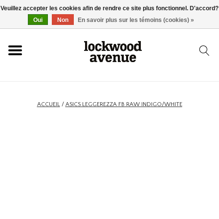
Veuillez accepter les cookies afin de rendre ce site plus fonctionnel. D'accord?
ACCUEIL
Oui
Non
En savoir plus sur les témoins (cookies) »
LOCKWOOD
NOUVEAU
ACCUEIL
/
ASICS LEGGEREZZA FB RAW INDIGO/WHITE
BASKETS
VÊTEMENTS
ACCESSOIRES
SKATEBOARD